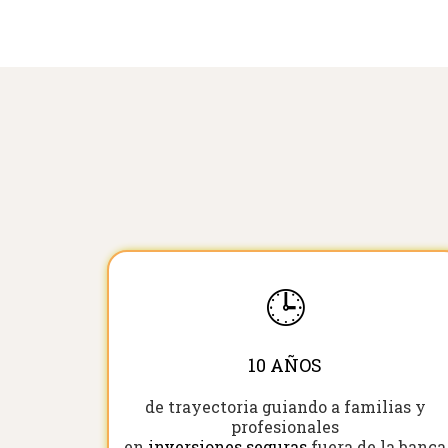
🕒
10 AÑOS
de trayectoria guiando a familias y
profesionales
en
inversiones seguras
fuera de la banca